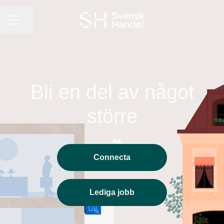
KARRIÄRMENY
Dela sidan
Bli en del av något
större
Connecta
Lediga jobb