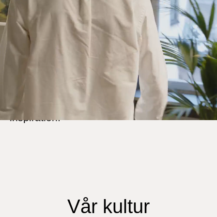
det de är bäst på - att göra vardagen
smidigare för fler. Vår arbetsplats är full av
engagerade experter inom olika områden
som tillsammans representerar hela
handelns röst. Här får du vara med och
driva viktiga frågor för parti- , detalj- och e-
handeln, sprida kunskap, insikter och
inspiration.
Vår kultur