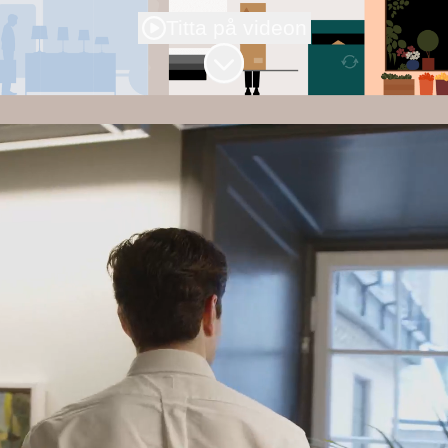
Titta på videon
Skrolla för mer innehåll
Tillsammans stärker vi
handels
konkurrenskraft - idag
och i framtiden
Vi på Svensk Handel jobbar för att
svenska handlare ska kunna fortsätta med