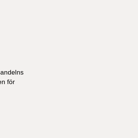
handelns
en för