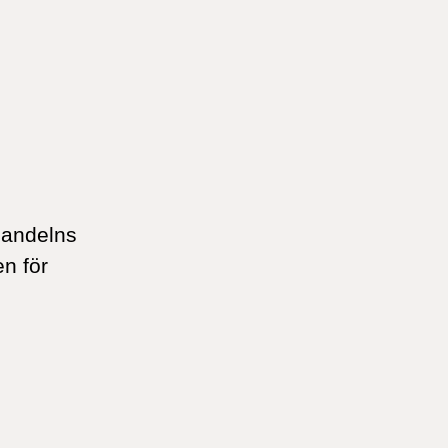
handelns
en för