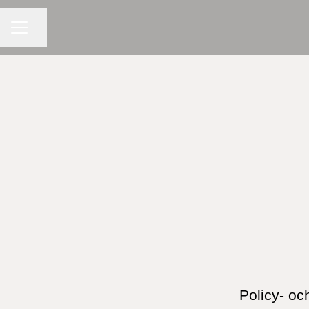
KARRIÄRMENY
Dela sidan
Policy- oc