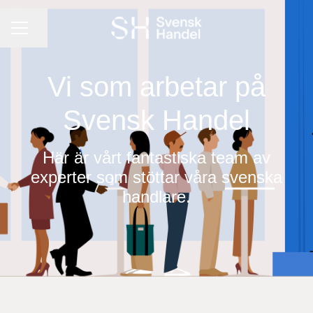
KARRIÄRMENY
Dela sidan
Vi som arbetar på
Svensk Handel
Här är vårt fantastiska team av
experter som stöttar våra svenska
handlare.